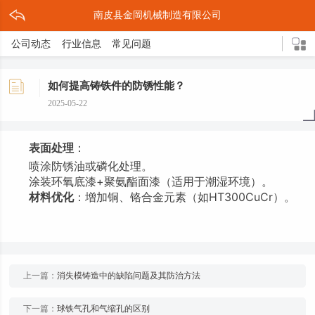
南皮县金岡机械制造有限公司
公司动态
行业信息
常见问题
如何提高铸铁件的防锈性能？
2025-05-22
表面处理
：
喷涂防锈油或磷化处理。
涂装环氧底漆+聚氨酯面漆（适用于潮湿环境）。
材料优化
：增加铜、铬合金元素（如HT300CuCr）。
上一篇：
消失模铸造中的缺陷问题及其防治方法
下一篇：
球铁气孔和气缩孔的区别