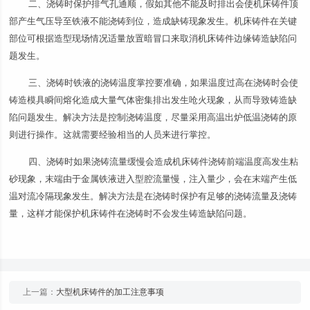
二、浇铸时保护排气孔通顺，假如其他不能及时排出会使机床铸件顶
部产生气压导至铁液不能浇铸到位，造成缺铸现象发生。机床铸件在关键
部位可根据造型现场情况适量放置暗冒口来取消机床铸件边缘铸造缺陷问
题发生。
三、浇铸时铁液的浇铸温度掌控要准确，如果温度过高在浇铸时会使
铸造模具瞬间熔化造成大量气体密集排出发生呛火现象，从而导致铸造缺
陷问题发生。解决方法是控制浇铸温度，尽量采用高温出炉低温浇铸的原
则进行操作。这就需要经验相当的人员来进行掌控。
四、浇铸时如果浇铸流量缓慢会造成机床铸件浇铸前端温度高发生粘
砂现象，末端由于金属铁液进入型腔流量慢，注入量少，会在末端产生低
温对流冷隔现象发生。解决方法是在浇铸时保护有足够的浇铸流量及浇铸
量，这样才能保护机床铸件在浇铸时不会发生铸造缺陷问题。
上一篇：
大型机床铸件的加工注意事项