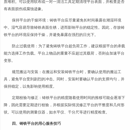
质堆积。可以使用软布或一对一清洁工具定期清理平台表面，并检查是否
有表面损伤或腐蚀迹象。
保持平台的干燥环境：铸铁平台应尽量避免长时间暴露在潮湿环境
中。湿气容易导致铸铁表面生锈，进而影响平台的稳定性。因此，存放铸
铁平台的环境应保持干燥，并避免暴露在强烈的日光下。
防止过载使用：为了避免铸铁平台超负荷工作，建议根据平台的承载
能力选择工作负载。平台上物品的重量不应超过其载荷，否则会加速平台
变形。
规范搬运与安装：在搬运和安装铸铁平台时，要确认使用的搬运工
具，避免平台受到剧烈的冲击。同时，安装时要确认平台的支撑均匀，并
保持稳定，以免影响使用精度。
定期校验与修正：铸铁平台的精度随着使用时间的推移可能会逐渐下
降，因此需要定期进行校验，并根据实际情况修正平台的平整度和几何形
状。可以使用的测量仪器，如水平仪、千分尺等进行精度检查。
四、铸铁平台的用心服务技巧