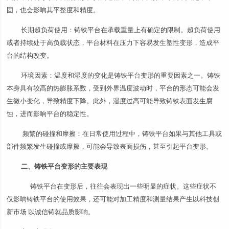
固，也会影响其平整度和精度。
长期超负荷使用：铸铁平台在承载重量上有确定的限制。超负荷使用
或者持续处于高负载状态，平台材料在压力下容易发生塑性变形，造成平
台的结构改变。
环境因素：温度和湿度的变化是铸铁平台变形的重要因素之一。铸铁
本身具有较高的热膨胀系数，受到外界温度波动时，平台的形态可能会发
生微小变化，导致精度下降。此外，湿度过高可能导致铸铁表面发生腐
蚀，进而影响平台的稳定性。
频繁的碰撞和摩擦：在日常使用过程中，铸铁平台如果与其他工具或
部件频繁发生碰撞或摩擦，可能会导致表面损伤，甚至引起平台变形。
二、铸铁平台变形的主要表现
铸铁平台在变形后，往往会表现出一些明显的症状。这些症状不
仅影响铸铁平台的使用效果，还可能对加工精度和测量结果产生以科技创
新市场 以诚信铸就品质影响。