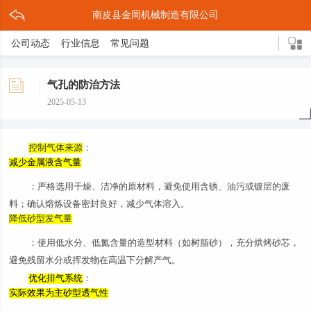
南皮县金岡机械制造有限公司
公司动态
行业信息
常见问题
气孔的防治方法
2025-05-13
控制气体来源
：
减少金属液含气量
：严格选用干燥、洁净的原材料，避免使用含锈、油污或镀层的废
料；确认熔炼设备密封良好，减少气体溶入。
降低砂型发气量
：使用低水分、低氮含量的造型材料（如树脂砂），充分烘烤砂芯，
避免残留水分或挥发物在高温下分解产气。
优化排气系统
：
实际效果为主砂型透气性