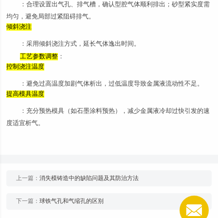
：合理设置出气孔、排气槽，确认型腔气体顺利排出；砂型紧实度需
均匀，避免局部过紧阻碍排气。
倾斜浇注
：采用倾斜浇注方式，延长气体逸出时间。
工艺参数调整
：
控制浇注温度
：避免过高温度加剧气体析出，过低温度导致金属液流动性不足。
提高模具温度
：充分预热模具（如石墨涂料预热），减少金属液冷却过快引发的速
度适宜析气。
上一篇：
消失模铸造中的缺陷问题及其防治方法
下一篇：
球铁气孔和气缩孔的区别