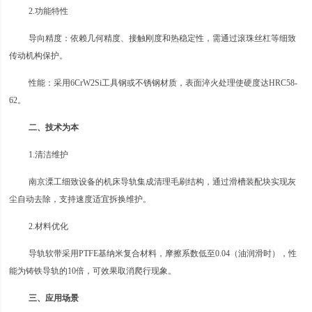
2.功能特性‌
‌导向精度‌：依赖几何精度、接触刚度和热稳定性，需通过滚珠丝杠等细致
传动机构保护‌。
‌性能‌：采用6CrW2Si工具钢或不锈钢材质，表面淬火处理使硬度达HRC58-
62‌。
二、技术为本
1‌.清洁维护‌
南京溧工细致设备的机床导轨集成清理毛刷结构，通过滑槽装配块实现灰
尘自动去除，支持速度适宜拆换维护‌。
2.材料优化‌
导轨软带采用PTFE基纳米复合材料，摩擦系数低至0.04（油润滑时），性
能为铸铁导轨的10倍，可效果取消爬行现象‌。
三、应用场景