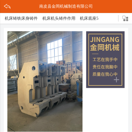
南皮县金岡机械制造有限公司
机床铸铁床身铸件
机床机头铸件作用
机床底座5
机床灰铁铸件作用
灰铁机床铸铁件
机床铸件2
机床床脚3
机床底座的结构
机头铸件
灰铁床身介绍
灰铁机床轴承座
球形立柱
机床铸件5
机床导轨3
灰铁机头铸件
压铸缩孔原因解决措施
球铁铸造三大亮点
机床底座铸造方式
机床底座是什么
轴承支架
箱体铸件
机床床脚
球墨铸件
球体磨床
机床铸铁
球铁铸件介绍